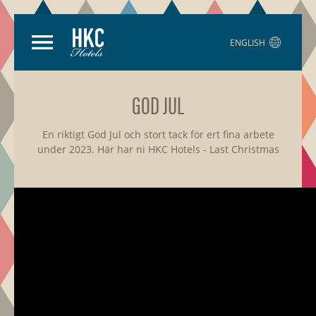
ENGLISH
GOD JUL
En riktigt God Jul och stort tack för ert fina arbete
under 2023. Här har ni HKC Hotels - Last Christmas